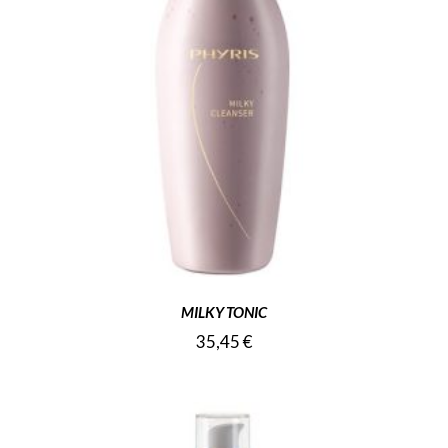
MILKY TONIC
35,45
€