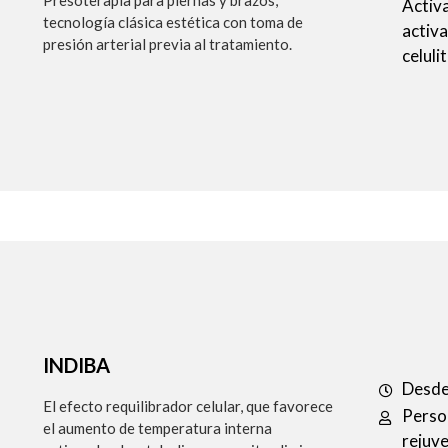
Presoterapia para piernas y brazos,
Activa
tecnología clásica estética con toma de
activa
presión arterial previa al tratamiento.
celulit
INDIBA
Desde
El efecto requilibrador celular, que favorece
Perso
el aumento de temperatura interna
rejuve