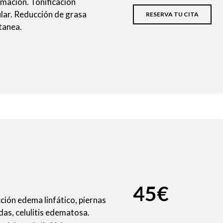
mación. Tonificación
lar. Reducción de grasa
RESERVA TU CITA
tanea.
45€
ión edema linfático, piernas
as, celulitis edematosa.