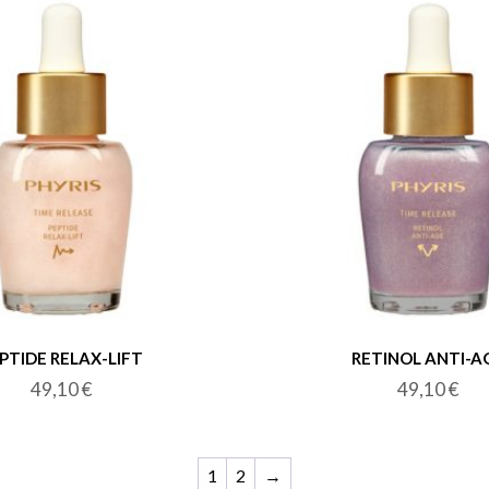
PTIDE RELAX-LIFT
RETINOL ANTI-A
49,10
€
49,10
€
1
2
→