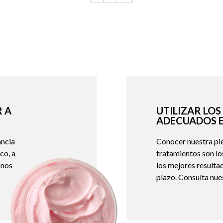
 A
UTILIZAR LO
ADECUADOS E
ancia
Conocer nuestra piel
co, a
tratamientos son l
 nos
los mejores resulta
plazo. Consulta nues