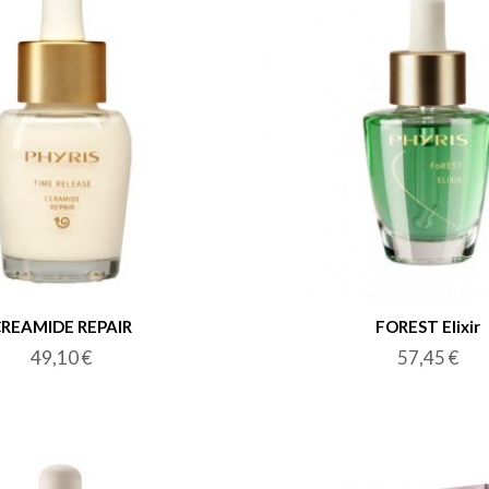
REAMIDE REPAIR
FOREST Elixir
49,10
€
57,45
€