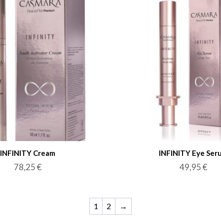
INFINITY Cream
INFINITY Eye Ser
78,25
€
49,95
€
1
2
→