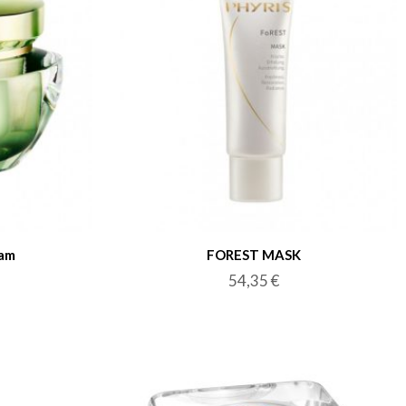
eam
FOREST MASK
54,35
€