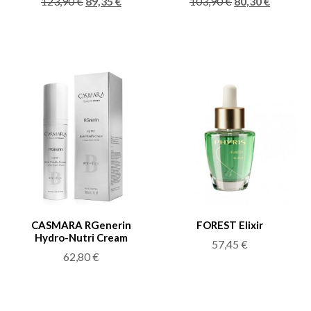
123,90
€
89,35
€
103,90
€
80,30
€
CASMARA RGenerin
FOREST Elixir
Hydro-Nutri Cream
57,45
€
62,80
€